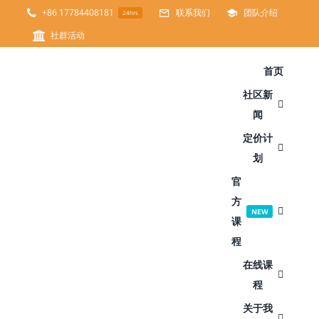
跳
+86 17784408181
联系我们
团队介绍
24hrs
过
社群活动
内
首页
容
社区新
闻
定价计
划
官
方
NEW
课
程
在线课
程
关于我