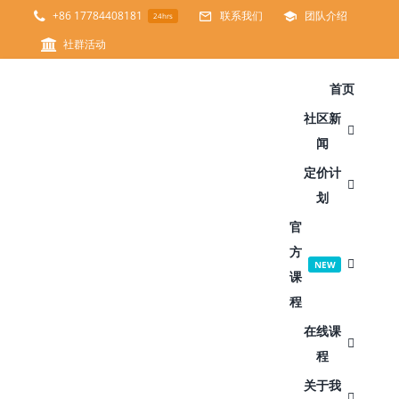
跳
+86 17784408181
联系我们
团队介绍
24hrs
过
社群活动
内
首页
容
社区新
闻
定价计
划
官
方
NEW
课
程
在线课
程
关于我