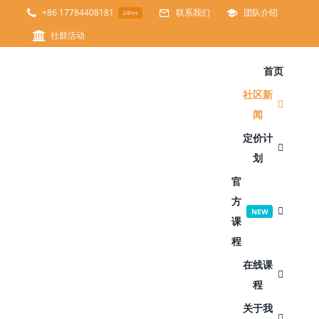
跳
+86 17784408181
联系我们
团队介绍
24hrs
过
社群活动
内
首页
容
社区新
闻
定价计
划
官
方
NEW
课
程
在线课
程
关于我