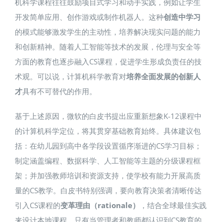
机科学课程往往鼓励项目式学习和动手实践，例如让学生
开发简单应用、创作游戏或制作机器人。这种
创造中学习
的模式能够激发学生的主动性，培养解决现实问题的能力
和创新精神。随着人工智能等技术的发展，伦理与安全等
方面的教育也逐步融入CS课程，促进学生形成负责任的技
术观。可以说，计算机科学教育对
培养全面发展的创新人
才
具有不可替代的作用。
基于上述原因，微软的白皮书提出应重新想象K-12课程中
的计算机科学定位，将其贯穿基础教育始终。具体建议包
括：在幼儿园到高中各学段设置循序渐进的CS学习目标；
制定涵盖编程、数据科学、人工智能等主题的分级课程框
架；并加强教师培训和资源支持，使学校有能力开展高质
量的CS教学。白皮书特别强调，要向教育决策者清晰传达
引入CS课程的
变革理由（rationale）
，结合全球最佳实践
来设计本地课程。只有当管理者和教师都认识到CS教育的