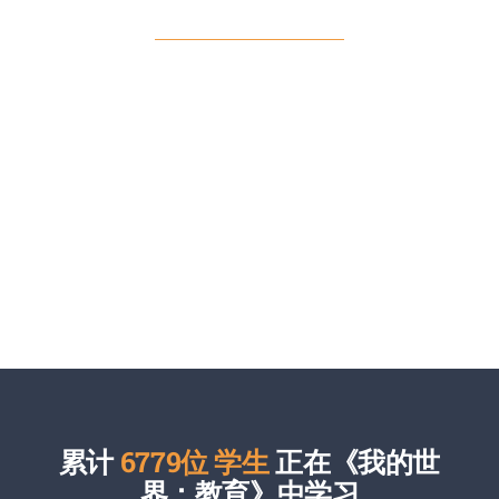
提供专属“教师端”，课堂管理，权限设置，屏幕锁定，快捷
传送，全员通知任务发放，虚拟场景学生小地图跟踪！为
学校和老师提供定制化服务，套件安装，产品自动登录！
一键安装部署，7x12小时远程技术支持，覆盖全国线下技
术支持！
累计
6779位 学生
正在《我的世
界：教育》中学习