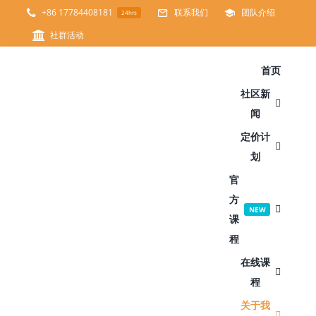
跳
+86 17784408181
联系我们
团队介绍
24hrs
过
社群活动
内
首页
容
社区新
闻
定价计
划
官
方
NEW
课
程
在线课
程
关于我