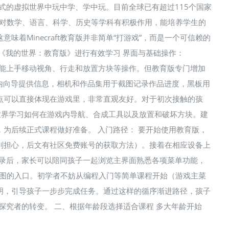
沉浸式的虚拟世界中玩中学、学中玩。目前全球已有超过115个国家
习对数学、语言、科学、历史等学科有积极作用，能培养学生的
着Minecraft教育版并非简单“打游戏”，而是一个可信赖的
《我的世界：教育版》进行有效学习 界面与基础操作：
很快就能上手移动视角、行走和放置方块等操作。但教育版专门增加
内向导提供信息，相机和作品集用于截图记录作品进度，黑板用
点可以直接体现在游戏里，非常直观友好。对于初次接触的孩
世界学习如何在游戏内导航、合成工具以及放置和破坏方块。建
为后续正式课程做好准备。 入门路径： 要开始使用教育版，
别担心，后文有社区免费账号的获取方法）。接着在相应设备上
）。登录后，家长可以陪同孩子一起浏览主界面熟悉各项菜单功能，
有课程地图的入口。初学者不妨从编程入门等简单课程开始（游戏主菜
明，引导孩子一步步完成任务。通过这样的循序渐进路径，孩子
小小探究者的转变。 二、根据年龄段选择适合课程 多大年龄开始