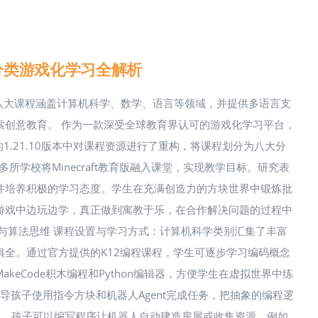
程分类游戏化学习全解析
程体系！八大课程涵盖计算机科学、数学、语言等领域，并提供多语言支
索创意教育。 作为一款深受全球教育界认可的游戏化学习平台，
n）在最新的1.21.10版本中对课程资源进行了重构，将课程划分为八大分
所学校将Minecraft教育版融入课堂，实现教学目标。研究表
并培养积极的学习态度。学生在充满创造力的方块世界中锻炼批
游戏中边玩边学，真正做到寓教于乐，在合作解决问题的过程中
与算法思维 课程设置与学习方式：计算机科学类别汇集了丰富
全。通过官方提供的K12编程课程，学生可逐步学习编码概念
eCode积木编程和Python编辑器，方便学生在虚拟世界中练
能，引导孩子使用指令方块和机器人Agent完成任务，把抽象的编程逻
世界里，孩子可以编写程序让机器人自动建造房屋或收集资源，例如