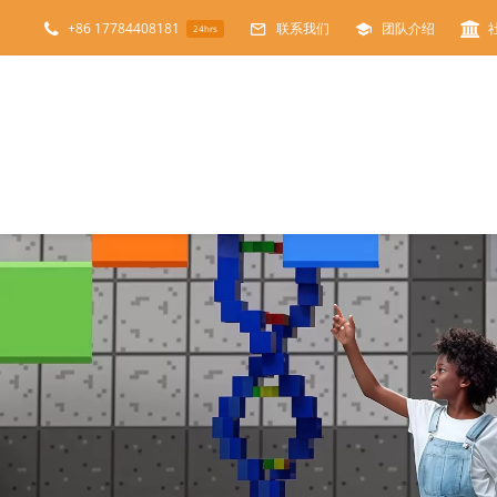
跳
+86 17784408181
联系我们
团队介绍
24hrs
过
内
容