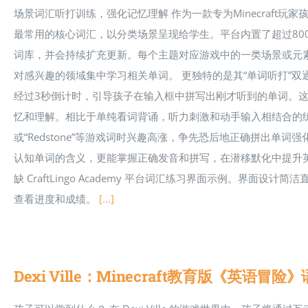
场景词汇听打训练，强化记忆理解 作为一款专为Minecraft玩家孩子设
最常用的核心词汇，以分类场景呈现给学生。平台内置了超过800个
词库，并会持续扩充更新。每个主题对应游戏中的一类场景或元
对感兴趣的领域集中学习相关单词。 更独特的是其“单词听打”
经过3秒倒计时，引导孩子在输入框中拼写出刚才听到的单词。这
忆和理解。相比于单纯看词背诵，听力刺激和动手输入相结合的练习
或“Redstone”等游戏词时兴趣高涨，争先恐后地正确拼出单
认知单词的含义，更能掌握正确发音和拼写，在潜移默化中提升
缺 CraftLingo Academy 平台词汇练习界面示例。界
查看进度和成绩。
[...]
Dexi Ville：Minecraft教育版《英语冒