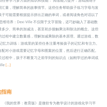
通过互动任务学习多方面的知识和技能： 阅读能力提升：游戏围绕字
词汇量，理解简单的故事情节。这些任务帮助孩子练习字母与发
如，孩子可能需要根据提示拼出正确的单词，或者阅读角色对话以了
养：Dexi Ville 不仅限于文字冒险，还巧妙融入了基础数
量多少、简单的加减法，甚至初步接触乘法和除法的概念。这些
的过程中建立数量感，理解加减乘除的基本原理。通过游戏，数
 记忆力训练：游戏里的某些任务注重考验孩子的记忆和专注力。
有配对小游戏需要记忆字母和图案的位置，然后进行正确匹配。
关过程中，孩子不断复习之前学到的知识点（如刚学过的单词或
le
[...]
的指南
。 《我的世界：教育版》是微软专为教学设计的游戏化学习平