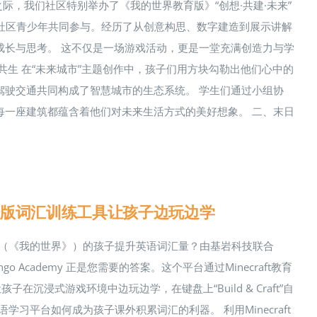
际，我们社区特别举办了《我的世界教育版》“创想·共建·未来”
由社区青少年共同参与。经历了从创意构思、数字建造到展示讲解
成长与思考。 这不仅是一场游戏活动，更是一堂充满创造力与学
共生 在“未来城市”主题创作中，孩子们用方块勾勒出他们心中的
驾驶交通共同构成了智慧城市的生态系统。 学生们通过小组协
每一座建筑都蕴含着他们对未来生活方式的美好想象。 二、末日
教育版词汇训练工具让孩子边玩边学
aft（《我的世界》）的孩子提升英语词汇量？由基岩科技联合
 Academy 正是您需要的答案。这个平台通过Minecraft教育
沉浸式游戏环境中边玩边学，在键盘上“Build & Craft”自
语学习平台如何成为孩子课外积累词汇的利器。 利用Minecraft