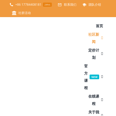
跳
+86 17784408181
联系我们
团队介绍
24hrs
过
社群活动
内
首页
容
社区新
闻
定价计
划
官
方
NEW
课
程
在线课
程
关于我