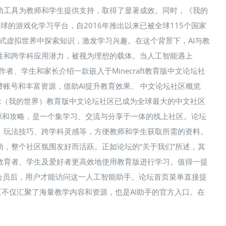
助工具为教师和学生提供支持，取得了显著成效。同时，《我的
为一款风靡全球的游戏化学习平台，自2016年推出以来已被全球115个国家
浸式虚拟世界中探索知识，激发学习兴趣。在这个背景下，AI与教
性和跨学科应用潜力，被视为理想的载体。当人工智能遇上
作者、学生和家长介绍一款嵌入于Minecraft教育版中文论坛社
取免费账号和丰富资源，借助AI提升教育效果。 中文论坛社区概览
craft（我的世界）教育版中文论坛社区已成为全球最大的中文社区
源和攻略，是一个集学习、交流与分享于一体的线上社区。论坛
、玩法技巧、跨学科灵感等，方便教师和学生获取所需的资料。
，整个社区氛围友好而活跃。正如论坛的“关于我们”所述，其
教育者、学生及爱好者更高效地使用教育版进行学习。值得一提
会员后，用户才能访问这一人工智能助手。论坛首页菜单直接提
着，社区不仅汇聚了海量教学内容和资源，也是AI助手的官方入口。在