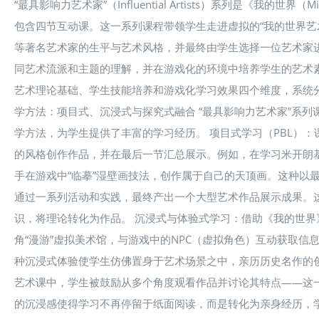
“最具影响力艺术家”（Influential Artists）系列是《我的
包含四节互动课。这一系列课程带领学生走进虚拟的“我的世界艺
等著名艺术家的生平与艺术风格，并最终由学生选择一位艺术家
同艺术流派和主题的理解，并在游戏化的环境中培养学生的艺术
艺术理论基础、学生技能培养和游戏化学习效果四个维度，系统分
学方法：项目式、沉浸式与探究式融合 “最具影响力艺术家”系
学方法，为学生提供了丰富的学习经历。 项目式学习（PBL）
的风格创作作品，并在最后一节汇总展示。例如，在学习米开朗
手在游戏中“临摹”湿壁画技法，创作属于自己的天顶画。这种以
通过一系列活动和实践，最终产出一个大型艺术作品展示成果。
识，将理论转化为作品。 沉浸式与体验式学习：借助《我的世
角“漫游”虚拟美术馆，与游戏中的NPC（虚拟角色）互动获取信
种沉浸式体验使学生仿佛置身于艺术场景之中，亲历历史名作的
艺术课中，学生被鼓励从多个角度观看作品并讨论其特点——这
的沉浸感使得学习不再停留于纸面阅读，而是转化为亲身经历，学