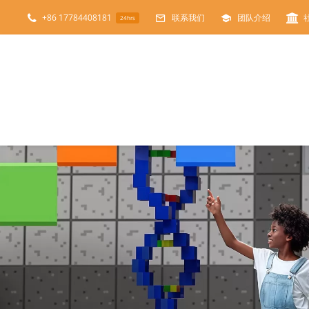
跳
+86 17784408181
联系我们
团队介绍
24hrs
过
内
容