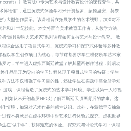
世界（Minecraft）》教育版中专为艺术与设计教育设计的课程套件，共
术博物馆”，通过沉浸式体验学习米开朗基罗、蒙德里安、莫奈
进行大型创作展示。该课程旨在拓展学生的艺术视野，加深对不
素养和21世纪技能。本文将面向美术教育工作者，从教学方法、
析“最具影响力艺术家”系列课程如何支持艺术与设计教育。 教
列课程综合运用了项目式学习、沉浸式学习和探究式体验等多种教
：课程以学生创作项目为核心，每节课都要求学生模仿所学艺术家
基罗时，学生进入虚拟西斯廷教堂了解其壁画创作过程，随后动
最终作品呈现为导向的学习过程体现了项目式学习的特征：学生
这种方法不仅增强了学习目的性，还让学生在实践中整合所学知
界》游戏，课程营造了沉浸式的艺术学习环境。学生以第一人称视
息，例如从米开朗基罗NPC处了解西斯廷天顶画背后的故事。这
创作情境，加深对艺术作品的感性认识。此外，在蒙德里安抽象
一过程本身就是在虚拟环境中对艺术进行体验式探究。虚拟世界
生在“做中学”，获得难忘的体验。 探究式与讨论式学习：课程