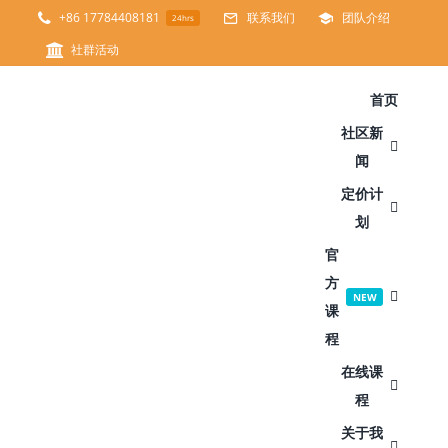
跳
+86 17784408181
联系我们
团队介绍
24hrs
过
社群活动
内
首页
容
社区新
闻
定价计
划
官
方
NEW
课
程
在线课
程
关于我