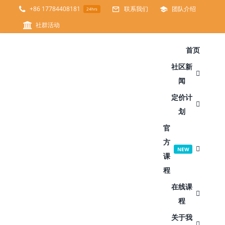
跳
+86 17784408181
联系我们
团队介绍
24hrs
过
社群活动
内
首页
容
社区新
闻
定价计
划
官
方
NEW
课
程
在线课
程
关于我