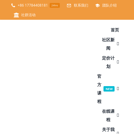
跳
+86 17784408181
联系我们
团队介绍
24hrs
过
社群活动
内
首页
容
社区新
闻
定价计
划
官
方
NEW
课
程
在线课
程
关于我