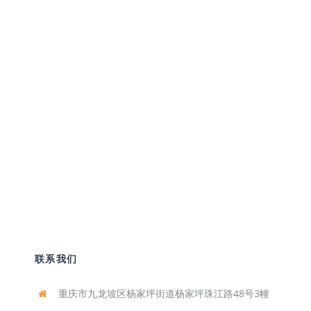
或人工处理上色处理，采用PLA聚乳酸（PLA）
材料！耐高温，无毒无害！对有高度需求的用
户，可以打印大规模彩色沙盒地形等。
联系我们
重庆市九龙坡区杨家坪街道杨家坪珠江路48号3幢