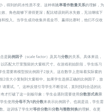
缩小，得到的药水性质不变。这种将
比率看作数量关系
的理解，为
生效、角色能够下潜得更深；配比错误则药水失败，无法继续下
趣和投入。当学生成功收集井底金币、赢得比赛时，他们不仅收
概念是
比例因子
（scale factor）及其与
分数
的关系。具体来说，
，以匹配大厅里预留的大窗框尺寸​。在游戏初始阶段，学生练习
，学生需要将模型按比例因子2放大。这在数学上意味着实际窗的
格按2倍大小复制到大窗框中。如果学生选择正确的比例因子，放
！请重试。”​。这种反馈引导学生不断尝试，直到找到合适的比
口奇才打破了这一刻板印象：学生会遇到需要使用
分数形式表示
求学生使用
分母不为1的分数
来表示比例因子​。也就是说，学生需
分数。这训练了学生对
等价分数
和
分数与整数转换
的理解​。在更