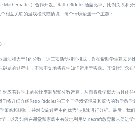
ge Mathematics）合作开发​。Ratio Riddles涵盖比率
s包含三个相互关联的游戏模式或情境，每个情境聚焦一个主题：
形；
离、理解分数加法和大于1的分数。这三项活动相辅相成，旨在帮助学生建立起
决趣味谜题的过程中，不知不觉地将数学知识运用于实践。其设计理念
操作对应着数学上的按比率调配和分数运算，从而将数学概念与具体任务
数学教学。我们将详细介绍Ratio Riddles的三个子游戏情境及其蕴含的
策略和经验，并对实施过程中的优势与挑战进行分析。最后，我们在“结
，以及如何在课堂和家庭中有效地利用Minecraft教育版来促进