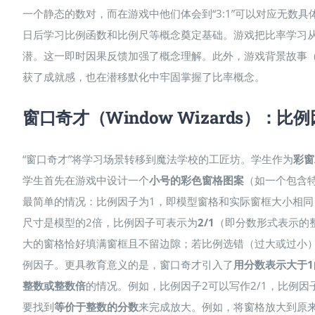
一个静态的数对，而在游戏中他们体会到“3:1”可以对应无数
日后学习比例函数和比例尺等概念奠定基础。游戏把比率学习
潜。这一即时因果反馈加强了概念理解。此外，游戏背景故事
获了成就感，也在潜移默化中牢固掌握了比率概念。
窗口奇才（Window Wizards）：
“窗口奇才”将学习场景转移到魔法学校的工匠坊。学生作为
彩窗
学生首先在游戏中设计一个
小号的彩色窗格图案
（如一个包含
最简单的情况：比例因子为1，即模型窗格和实际窗框大小相同
尺寸是模型的2倍，比例因子可表示为
2/1
（即分数形式表示的
大的窗格恰好填满窗框且不留边隙；若比例选错（过大或过小）
例因子。更具教育意义的是，窗口奇才引入了
用分数表示大于1
整数或整数倍
的情况。例如，比例因子2可以写作2/1，比例因子
要找到
等价于整数的分数
来完成放大。例如，将窗格放大到原来的