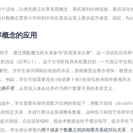
每个活动，以便先建立比率直观概念，再拓展到比例缩放，最后深化
概念贯穿小学和初中但在复杂运算上逐步提升难度。因此，Ratio R
比率概念的应用
助手，通过调配魔法药水来参与“井底潜水比赛”。这一活动旨在培养
牛奶混合（比率2:1）​。这个引导阶段具有双重目的：一方面让学
重要性​。当学生成功调制出初始药水后，游戏难度会逐步增加：教授
。例如，学生可能需要混合3份胡萝卜和5份荧石粉来制作夜视药水，
比例不变
，从而深入体会比率作为两个数量关系的本质含义。
战中，学生需要在保持原配方比例的前提下，将配方加倍（doubling 
比率的恒定关系，并进行乘法运算调整各数量。这种练习有助于培养学
uck”提示按钮。点击该按钮时，炼金术教授会给予逐步指导，提示学生
混乱，学生将比率视为
两个或多个数量之间的相乘关系或对比关系
，