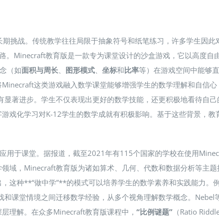
项长期挑战。传统教学往往局限于抽象符号和纸笔练习，许多学生因
了新的思路​。Minecraft教育版是一款专为课堂设计的沙盒游戏，它
概念（如
面积与周长
、
图形模式
、
坐标
和
比率
等）在游戏空间中能够直
Minecraft这类游戏融入数学课堂能够增强学生的数学理解和自信
面都有显著进步​。学生不仅表现出更好的数学技能，还更积极地看待自
字游戏化学习对K-12学生的数学成就有积极影响​。基于这些背景，教育
用于课堂。据报道，截至2021年有115个国家的学校在使用Mine
域，Minecraft教育版为诸如算术、几何、代数和数据分析等
**“做中学”**的模式可以培养学生的数学素养和实践能力。例如，Je
戏和课堂情境之间迁移数学经验，从多个视角理解数学概念​。Nebel等人
​。在众多Minecraft教育版课程中，
“比例谜题”
（Ratio 