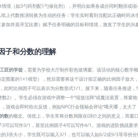
具体情境（如3勺药剂配1勺催化剂），并明白如果各成分同时翻倍或
从纸上代数推演转换为生动的任务：学生实时看到当配比正确时药水
（参加井底寻宝比赛）赋予任务明确的目标和情境，激发了学生的兴
比例因子和分数的理解
工匠的学徒
，需要为学校大厅制作彩色玻璃窗。该活动的核心数学
特定图案的1×1模型），然后需要将这个设计按正确的比例因子放大
，此时比例因子可以表示为分数形式1/1​。接下来，随着任务推进
整数2）​。学生必须在游戏中调整一个“缩放法阵”或魔法装置，将窗
，游戏会即时给出反馈，例如NPC行会领袖会评论“哦天哪，太大了
的数
的概念​。传统上，学生常将分数局限在0到1之间的意义，而窗
3可以写作3/1，甚至比例因子4可以写作4/1​。游戏的进阶挑战要
3倍大小，学生既可以输入3/1，也可以输入如6/2或9/3等等价