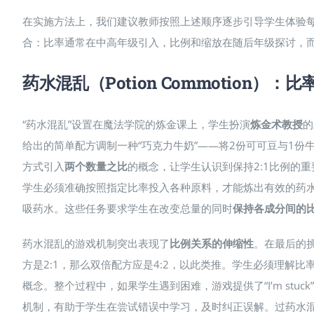
在实施方法上，我们建议教师按照上述顺序逐步引导学生体验
合：比率通常在中高年级引入，比例和缩放在随后年级探讨，而分数
药水混乱（Potion Commotion）：
“药水混乱”设置在魔法学院的炼金课上，学生扮演
炼金术教授
的
给出的简单配方调制一种“巧克力牛奶”——将2份可可豆与1份
方式引入
两个数量之比
的概念，让学生认识到保持2:1比例的
学生必须准确按照指定比率投入各种原料，才能炼出有效的药水​
吸药水​。这些任务要求学生在改变总量的同时
保持各成分间的
药水混乱的游戏机制突出表现了
比例关系的伸缩性
。在最后的挑
方是2:1，那么双倍配方应是4:2，以此类推。学生必须理解
概念。整个过程中，如果学生遇到困难，游戏提供了“I’m st
机制，有助于学生在尝试错误中学习，及时纠正误解。过药水