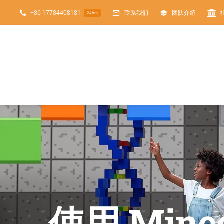
跳
+86 17784408181
联系我们
团队介绍
24hrs
过
内
容
使用 Minec