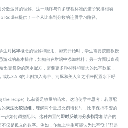
对分数运算的理解。这一顺序与许多课程标准的进阶安排相吻
iddles提供了一个从比率到分数的连贯学习路径​。
学生对
比率
概念的理解和应用。游戏开始时，学生需要按照教授
生熟悉游戏的基本操作，如如何在坩埚中添加材料；另一方面以直观
会给出更复杂的药水配方，需要更多种材料和更大的比率数值，
或以3:5:8的比例加入海带、河豚和美人鱼之泪来配置水下呼
the recipe）以获得足够量的药水​。这迫使学生思考：若原配
生的
乘法比较思维
，理解两个量成比例增长时，比率保持不变的
下一步如何调整配比​。这种内置的
即时反馈
与
分步指导
相结合的
而不仅是孤立的数字​。例如，传统上学生可能认为比率“3:1”只是