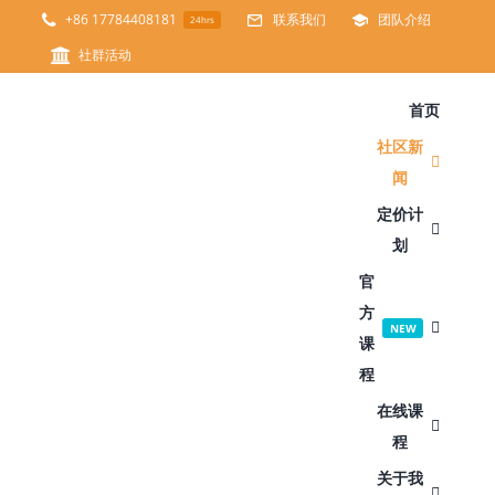
跳
+86 17784408181
联系我们
团队介绍
24hrs
过
社群活动
内
首页
容
社区新
闻
定价计
划
官
方
NEW
课
程
在线课
程
关于我