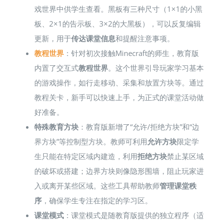
戏世界中供学生查看​。黑板有三种尺寸（1×1的小黑
板、2×1的告示板、3×2的大黑板），可以反复编辑
更新，用于
传达课堂信息
和提醒注意事项。
教程世界
：针对初次接触Minecraft的师生，教育版
内置了交互式
教程世界
​。这个世界引导玩家学习基本
的游戏操作，如行走移动、采集和放置方块等​。通过
教程关卡，新手可以快速上手，为正式的课堂活动做
好准备。
特殊教育方块
：教育版新增了“允许/拒绝方块”和“边
界方块”等控制型方块​。教师可利用
允许方块
限定学
生只能在特定区域内建造，利用
拒绝方块
禁止某区域
的破坏或搭建​；边界方块则像隐形围墙，阻止玩家进
入或离开某些区域。这些工具帮助教师
管理课堂秩
序
，确保学生专注在指定的学习区。
课堂模式
：课堂模式是随教育版提供的独立程序（适