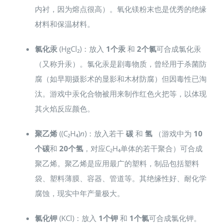
内衬，因为熔点很高）。氧化镁粉末也是优秀的绝缘
材料和保温材料。
氯化汞
(HgCl₂)：放入
1个汞
和
2个氯
可合成氯化汞
（又称升汞）。氯化汞是剧毒物质，曾经用于杀菌防
腐（如早期摄影术的显影和木材防腐）但因毒性已淘
汰。游戏中汞化合物被用来制作红色火把等，以体现
其火焰反应颜色。
聚乙烯
((C₂H₄)
n
)：放入若干
碳
和
氢
（游戏中为
10
个碳
和
20个氢
，对应C₂H₄单体的若干聚合）可合成
聚乙烯。聚乙烯是应用最广的塑料，制品包括塑料
袋、塑料薄膜、容器、管道等。其绝缘性好、耐化学
腐蚀，现实中年产量极大。
氯化钾
(KCl)：放入
1个钾
和
1个氯
可合成氯化钾。