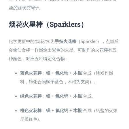
里的丝线或绳子。
烟花火星棒（Sparklers）
化学更新中的“烟花”实为
手持火花棒
（Sparkler），点燃后
会像仙女棒一样燃烧出彩色的火星。可制作的火花棒有五
种颜色，对应五种特定化合物：
蓝色火花棒
：
镁
+
氯化铈
+
木棍
合成（镁粉作燃
料，铈化合物赋予蓝色，木棍为支架）。
绿色火花棒
：
镁
+
氯化钨
+
木棍
合成。
橙色火花棒
：
镁
+
氯化钙
+
木棍
合成（钙盐的火焰
呈橙红色)。