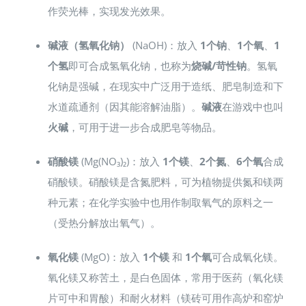
作荧光棒，实现发光效果。
碱液（氢氧化钠）
(NaOH)：放入
1个钠
、
1个氧
、
1
个氢
即可合成氢氧化钠，也称为
烧碱/苛性钠
。氢氧
化钠是强碱，在现实中广泛用于造纸、肥皂制造和下
水道疏通剂（因其能溶解油脂）。
碱液
在游戏中也叫
火碱
，可用于进一步合成肥皂等物品。
硝酸镁
(Mg(NO₃)₂)：放入
1个镁
、
2个氮
、
6个氧
合成
硝酸镁。硝酸镁是含氮肥料，可为植物提供氮和镁两
种元素；在化学实验中也用作制取氧气的原料之一
（受热分解放出氧气）。
氧化镁
(MgO)：放入
1个镁
和
1个氧
可合成氧化镁。
氧化镁又称苦土，是白色固体，常用于医药（氧化镁
片可中和胃酸）和耐火材料（镁砖可用作高炉和窑炉