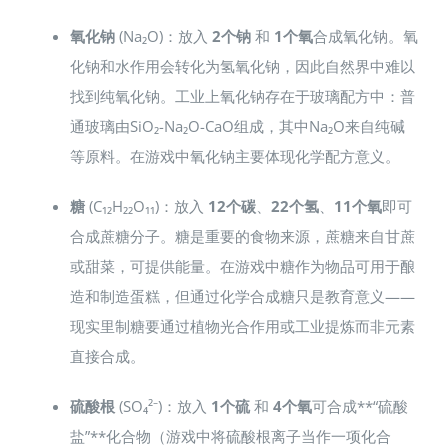
氧化钠
(Na₂O)：放入
2个钠
和
1个氧
合成氧化钠。氧
化钠和水作用会转化为氢氧化钠，因此自然界中难以
找到纯氧化钠。工业上氧化钠存在于玻璃配方中：普
通玻璃由SiO₂-Na₂O-CaO组成，其中Na₂O来自纯碱
等原料。在游戏中氧化钠主要体现化学配方意义。
糖
(C₁₂H₂₂O₁₁)：放入
12个碳
、
22个氢
、
11个氧
即可
合成蔗糖分子。糖是重要的食物来源，蔗糖来自甘蔗
或甜菜，可提供能量。在游戏中糖作为物品可用于酿
造和制造蛋糕，但通过化学合成糖只是教育意义——
现实里制糖要通过植物光合作用或工业提炼而非元素
直接合成。
硫酸根
(SO₄²⁻)：放入
1个硫
和
4个氧
可合成**“硫酸
盐”**化合物（游戏中将硫酸根离子当作一项化合