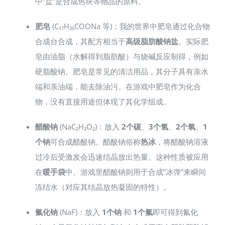
中“盐”是合成热块等物品的原料。
肥皂
(C₁₇H₃₅COONa 等)：我的世界中肥皂通过化合物
合成台合成，其配方相当于
高级脂肪酸钠盐
。实际肥
皂由油脂（水解得到脂肪酸）与烧碱反应制得，例如
硬脂酸钠。肥皂是常见的清洁用品，其分子具有亲水
端和亲油端，能去除油污。在游戏中肥皂作为化合
物，没有直接用途但体现了其化学组成。
醋酸钠
(NaC₂H₃O₂)：放入
2个碳
、
3个氢
、
2个氧
、
1
个钠
可合成醋酸钠。醋酸钠俗称
热冰
，将醋酸钠溶液
过冷后受激发会迅速结晶放出热量。这种性质被应用
在
暖手袋
中。游戏里醋酸钠则用于合成“冰弹”来瞬间
冻结水（对应其结晶放热凝固的特性）。
氟化钠
(NaF)：放入
1个钠
和
1个氟
即可得到氟化