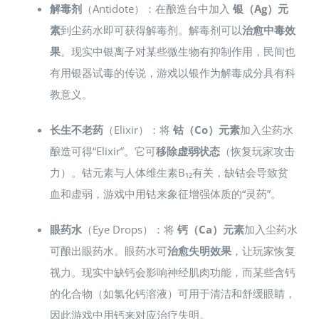
解毒剂
（Antidote）：在酿造台中加入
银（Ag）元
素
到尘药水即可获得解毒剂。解毒剂可以
治愈中毒效
果
。现实中银离子对某些微生物有抑制作用，民间也
有用银器试毒的传说，游戏以银作为解毒成分具有科
教意义。
长生不老药
（Elixir）：将
钴（Co）元素
加入尘药水
酿造可得“Elixir”。它可
移除虚弱状态
（恢复玩家攻击
力）。钴元素与人体维生素B₁₂有关，缺钴会导致贫
血和虚弱，游戏中用钴来象征增强体质的“灵药”。
眼药水
（Eye Drops）：将
钙（Ca）元素
加入尘药水
可酿出眼药水。眼药水可
治愈失明效果
，让玩家恢复
视力。现实中缺钙会影响神经肌肉功能，而某些含钙
的化合物（如氯化钙溶液）可用于清洁和舒缓眼睛，
因此游戏中用钙来对应治疗失明。