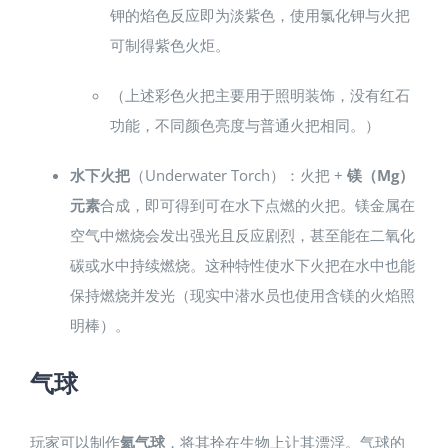
钾的焰色反应即为淡紫色，使用氯化钾与火把
可制得紫色火炬。
（上述彩色火把主要用于照明装饰，没有红石
功能，不同颜色亮度与普通火把相同。）
水下火把
（Underwater Torch）：火把 +
镁（Mg）
元素
合成，即可得到可在水下点燃的火把。镁金属在
空气中燃烧会发出强光且反应剧烈，甚至能在二氧化
碳或水中持续燃烧。这种特性使水下火把在水中也能
保持燃烧并发光（现实中潜水员也使用含镁的火焰照
明棒）。
气球
玩家可以制作
氦气球
，将其拴在生物上让其漂浮。气球的