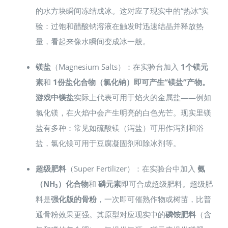
的水方块瞬间冻结成冰。这对应了现实中的“热冰”实
验：过饱和醋酸钠溶液在触发时迅速结晶并释放热
量，看起来像水瞬间变成冰一般。
镁盐
（Magnesium Salts）：在实验台加入
1个镁元
素
和
1份盐化合物（氯化钠）即可产生“镁盐”产物。
游戏中镁盐
实际上代表可用于焰火的金属盐——例如
氯化镁，在火焰中会产生明亮的白色光芒。现实里镁
盐有多种：常见如硫酸镁（泻盐）可用作泻剂和浴
盐，氯化镁可用于豆腐凝固剂和除冰剂等。
超级肥料
（Super Fertilizer）：在实验台中加入
氨
（NH₃）化合物
和
磷元素
即可合成超级肥料。超级肥
料是
强化版的骨粉
，一次即可催熟作物或树苗，比普
通骨粉效果更强。其原型对应现实中的
磷铵肥料
（含