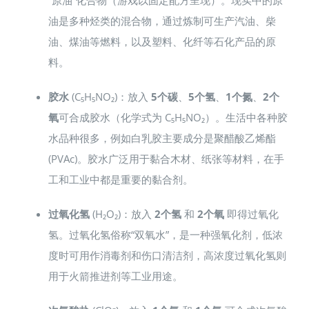
油是多种烃类的混合物，通过炼制可生产汽油、柴
油、煤油等燃料，以及塑料、化纤等石化产品的原
料。
胶水
(C₅H₅NO₂)：放入
5个碳
、
5个氢
、
1个氮
、
2个
氧
可合成胶水（化学式为 C₅H₅NO₂）。生活中各种胶
水品种很多，例如白乳胶主要成分是聚醋酸乙烯酯
(PVAc)。胶水广泛用于黏合木材、纸张等材料，在手
工和工业中都是重要的黏合剂。
过氧化氢
(H₂O₂)：放入
2个氢
和
2个氧
即得过氧化
氢。过氧化氢俗称“双氧水”，是一种强氧化剂，低浓
度时可用作消毒剂和伤口清洁剂，高浓度过氧化氢则
用于火箭推进剂等工业用途。