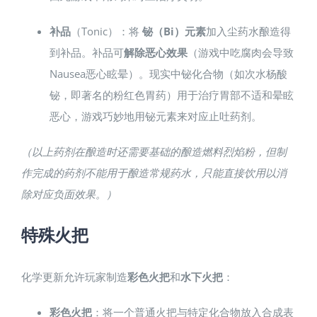
补品
（Tonic）：将
铋（Bi）元素
加入尘药水酿造得
到补品。补品可
解除恶心效果
（游戏中吃腐肉会导致
Nausea恶心眩晕）。现实中铋化合物（如次水杨酸
铋，即著名的粉红色胃药）用于治疗胃部不适和晕眩
恶心，游戏巧妙地用铋元素来对应止吐药剂。
（以上药剂在酿造时还需要基础的酿造燃料烈焰粉，但制
作完成的药剂不能用于酿造常规药水，只能直接饮用以消
除对应负面效果。）
特殊火把
化学更新允许玩家制造
彩色火把
和
水下火把
：
彩色火把
：将一个普通火把与特定化合物放入合成表