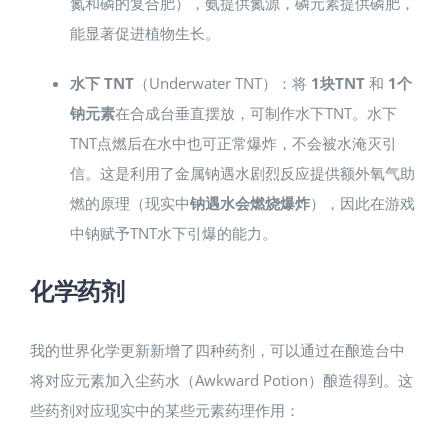
氮和磷的复合肥），氨提供氮源，磷元素提供磷肥，
能显著促进植物生长。
水下 TNT
（Underwater TNT）：将
1块TNT
和
1个
钠元素
在合成台垂直摆放，可制作水下TNT。水下
TNT点燃后在水中也可正常爆炸，不会被水淹灭引
信。这是利用了金属钠遇水剧烈反应提供额外氧气助
燃的原理（现实中
钠遇水会燃烧爆炸
），因此在游戏
中钠赋予TNT水下引爆的能力。
化学药剂
我的世界化学更新新增了四种药剂，可以通过在酿造台中
将对应元素加入尘药水（Awkward Potion）酿造得到。这
些药剂对应现实中的某些元素药理作用：