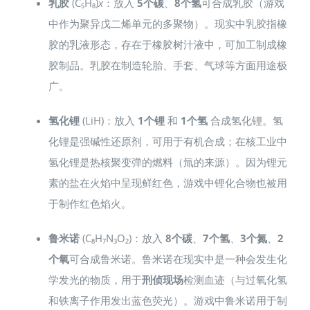
乳胶
(C₅H₈)
x
：放入
5个碳
、
8个氢
可合成乳胶（游戏
中作为聚异戊二烯单元的多聚物）。现实中乳胶指橡
胶的乳液形态，存在于橡胶树汁液中，可加工制成橡
胶制品。乳胶在制造轮胎、手套、气球等方面用途极
广。
氢化锂
(LiH)：放入
1个锂
和
1个氢
合成氢化锂。氢
化锂是强碱性还原剂，可用于有机合成；在核工业中
氢化锂是热核聚变弹的燃料（氚的来源）。因为锂元
素的盐在火焰中呈现鲜红色，游戏中锂化合物也被用
于制作红色焰火。
鲁米诺
(C₈H₇N₃O₂)：放入
8个碳
、
7个氢
、
3个氮
、
2
个氧
可合成鲁米诺。鲁米诺在现实中是一种会发生化
学发光的物质，用于
刑侦现场
检测血迹（与过氧化氢
和铁离子作用发出蓝色荧光）。游戏中鲁米诺用于制