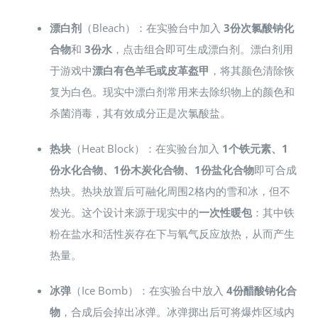
漂白剂
（Bleach）：在实验台中加入
3份次氯酸钠化
合物
和
3份水
，点击组合即可生成漂白剂。漂白剂用
于游戏中
漂白有色羊毛或皮革盔甲
，将其颜色清除恢
复为白色。现实中漂白剂常用来去除织物上的颜色和
杀菌消毒，其有效成分正是次氯酸盐。
热块
（Heat Block）：在实验台加入
1个铁元素、1
份水化合物、1份木炭化合物、1份盐化合物
即可合成
热块。热块放置后可融化周围2格内的雪和冰，但不
发光。这个设计来源于现实中的
一次性暖包
：其中铁
粉在盐水和活性炭存在下与氧气反应放热，从而产生
热量。
冰弹
（Ice Bomb）：在实验台中放入
4份醋酸钠化合
物
，合成后会掉出冰弹。冰弹掷出后可将爆炸区域内