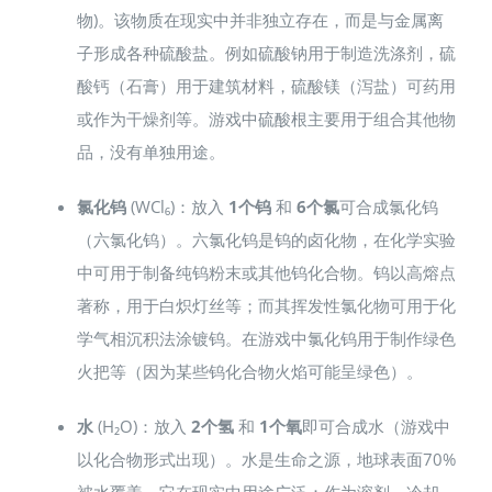
物)。该物质在现实中并非独立存在，而是与金属离
子形成各种硫酸盐。例如硫酸钠用于制造洗涤剂，硫
酸钙（石膏）用于建筑材料，硫酸镁（泻盐）可药用
或作为干燥剂等。游戏中硫酸根主要用于组合其他物
品，没有单独用途。
氯化钨
(WCl₆)：放入
1个钨
和
6个氯
可合成氯化钨
（六氯化钨）。六氯化钨是钨的卤化物，在化学实验
中可用于制备纯钨粉末或其他钨化合物。钨以高熔点
著称，用于白炽灯丝等；而其挥发性氯化物可用于化
学气相沉积法涂镀钨。在游戏中氯化钨用于制作绿色
火把等（因为某些钨化合物火焰可能呈绿色）。
水
(H₂O)：放入
2个氢
和
1个氧
即可合成水（游戏中
以化合物形式出现）。水是生命之源，地球表面70%
被水覆盖。它在现实中用途广泛：作为溶剂、冷却