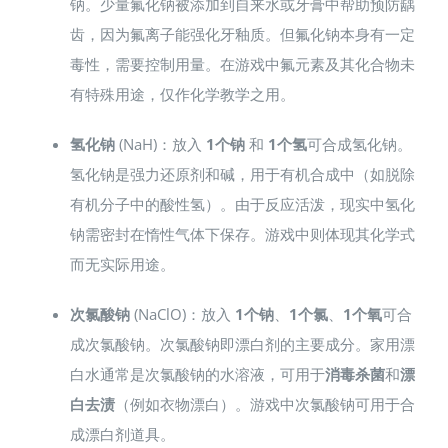
钠。少量氟化钠被添加到自来水或牙膏中帮助预防龋
齿，因为氟离子能强化牙釉质。但氟化钠本身有一定
毒性，需要控制用量。在游戏中氟元素及其化合物未
有特殊用途，仅作化学教学之用。
氢化钠
(NaH)：放入
1个钠
和
1个氢
可合成氢化钠。
氢化钠是强力还原剂和碱，用于有机合成中（如脱除
有机分子中的酸性氢）。由于反应活泼，现实中氢化
钠需密封在惰性气体下保存。游戏中则体现其化学式
而无实际用途。
次氯酸钠
(NaClO)：放入
1个钠
、
1个氯
、
1个氧
可合
成次氯酸钠。次氯酸钠即漂白剂的主要成分。家用漂
白水通常是次氯酸钠的水溶液，可用于
消毒杀菌
和
漂
白去渍
（例如衣物漂白）。游戏中次氯酸钠可用于合
成漂白剂道具。