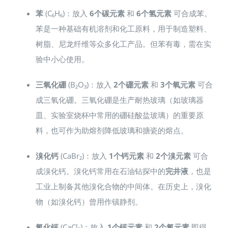
苯
(C₆H₆)：放入
6个碳元素
和
6个氢元素
可合成苯。
苯是一种基础有机溶剂和化工原料，用于制造塑料、
树脂、尼龙纤维等众多化工产品。但苯有毒，需在实
验中小心使用。
三氧化硼
(B₂O₃)：放入
2个硼元素
和
3个氧元素
可合
成三氧化硼。三氧化硼是生产耐热玻璃（如玻璃器
皿、实验室烧杯中常用的硼硅酸盐玻璃）的重要原
料，也可作为助熔剂降低玻璃和搪瓷的熔点。
溴化钙
(CaBr₂)：放入
1个钙元素
和
2个溴元素
可合
成溴化钙。溴化钙常用在石油钻探中的
完井液
，也是
工业上制备其他溴化合物的中间体。在历史上，溴化
物（如溴化钙）曾用作镇静剂。
氯化钙
(CaCl₂)：放入
1个钙元素
和
2个氯元素
即得