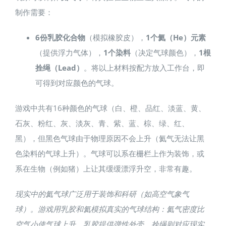
制作需要：
6份乳胶化合物
（模拟橡胶皮），
1个氦（He）元素
（提供浮力气体），
1个染料
（决定气球颜色），
1根
拴绳（Lead）
。将以上材料按配方放入工作台，即
可得到对应颜色的气球。
游戏中共有16种颜色的气球（白、橙、品红、淡蓝、黄、
石灰、粉红、灰、淡灰、青、紫、蓝、棕、绿、红、
黑），但黑色气球由于物理原因不会上升（氦气无法让黑
色染料的气球上升）。气球可以系在栅栏上作为装饰，或
系在生物（例如猪）上让其缓缓漂浮升空，非常有趣。
现实中的氦气球广泛用于装饰和科研（如高空气象气
球）。游戏用乳胶和氦模拟真实的气球结构：氦气密度比
空气小使气球上升，乳胶提供弹性外壳。拴绳则对应现实