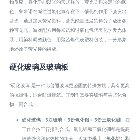
物反应，将化学能以光的形式释放，荧光染料决定光的颜
色。鲁米诺在碱性过氧化氢存在下，催化剂作用下会发出
蓝光；通过加入荧光染料，蓝光能量激发染料分子放出各
种可见光。游戏配方用鲁米诺和过氧化氢代表化学发光体
系，用染料调整颜色，用聚乙烯代表塑料包装，十分形象
地还原了荧光棒的组成。
硬化玻璃及玻璃板
“硬化玻璃”是一种比普通玻璃更坚固的特殊方块，具有更高
的抗爆性，适合防爆建筑。其制作需要将玻璃与某些化合
物一同合成：
硬化玻璃
：
3块玻璃
+
3份氧化铝
+
3份三氧化硼
，在
工作台按三行排列合成。氧化铝和三氧化硼都是提高
玻璃强度和耐热性的组分：现实中
矾土（氧化铝）和