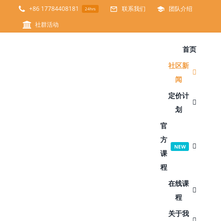
跳
+86 17784408181
联系我们
团队介绍
24hrs
过
社群活动
内
首页
容
社区新
闻
定价计
划
官
方
NEW
课
程
在线课
程
关于我