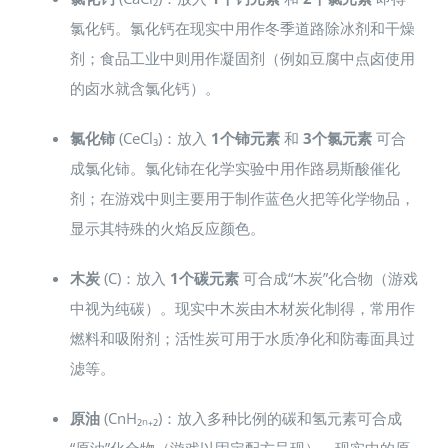
氯化钙。氯化钙在现实中用作冬季道路除冰剂和干燥
剂；食品工业中则用作凝固剂（例如豆腐中点卤使用
的卤水就含氯化钙）。
氯化铈
(CeCl₃)：放入
1个铈元素
和
3个氯元素
可合
成氯化铈。氯化铈在化学实验中用作路易斯酸催化
剂；在游戏中则主要用于制作蓝色火把等化学物品，
显示其特殊的火焰反应颜色。
木炭
(C)：放入
1个碳元素
可合成“木炭”化合物（游戏
中视为纯碳）。现实中木炭由木材炭化制得，常用作
燃料和吸附剂；活性炭可用于水质净化和防毒面具过
滤等。
原油
(CnH₂ₙ₊₂)：放入多种比例的碳和氢元素可合成
“原油”化合物（游戏以固定配方呈现）。现实中的原