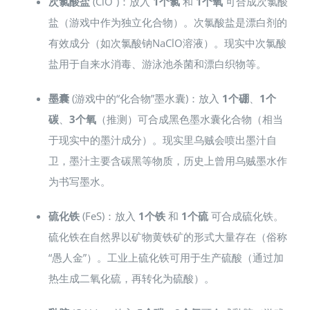
次氯酸盐
(ClO⁻)：放入
1个氯
和
1个氧
可合成次氯酸
盐（游戏中作为独立化合物）。次氯酸盐是漂白剂的
有效成分（如次氯酸钠NaClO溶液）。现实中次氯酸
盐用于自来水消毒、游泳池杀菌和漂白织物等。
墨囊
(游戏中的“化合物”墨水囊)：放入
1个硼
、
1个
碳
、
3个氧
（推测）可合成黑色墨水囊化合物（相当
于现实中的墨汁成分）。现实里乌贼会喷出墨汁自
卫，墨汁主要含碳黑等物质，历史上曾用乌贼墨水作
为书写墨水。
硫化铁
(FeS)：放入
1个铁
和
1个硫
可合成硫化铁。
硫化铁在自然界以矿物黄铁矿的形式大量存在（俗称
“愚人金”）。工业上硫化铁可用于生产硫酸（通过加
热生成二氧化硫，再转化为硫酸）。