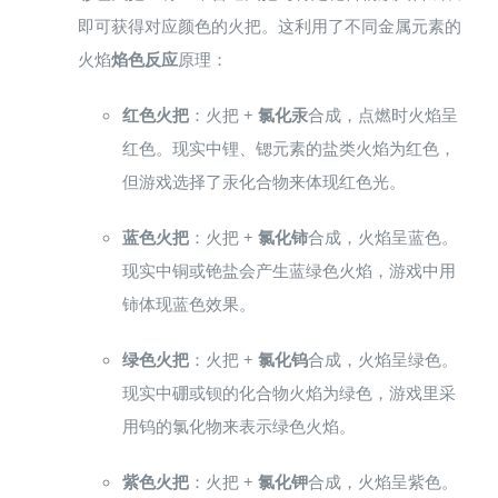
即可获得对应颜色的火把。这利用了不同金属元素的
火焰
焰色反应
原理：
红色火把
：火把 +
氯化汞
合成，点燃时火焰呈
红色。现实中锂、锶元素的盐类火焰为红色，
但游戏选择了汞化合物来体现红色光。
蓝色火把
：火把 +
氯化铈
合成，火焰呈蓝色。
现实中铜或铯盐会产生蓝绿色火焰，游戏中用
铈体现蓝色效果。
绿色火把
：火把 +
氯化钨
合成，火焰呈绿色。
现实中硼或钡的化合物火焰为绿色，游戏里采
用钨的氯化物来表示绿色火焰。
紫色火把
：火把 +
氯化钾
合成，火焰呈紫色。