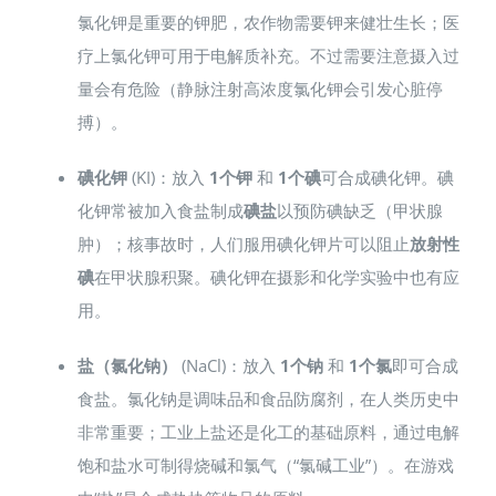
氯化钾是重要的钾肥，农作物需要钾来健壮生长；医
疗上氯化钾可用于电解质补充。不过需要注意摄入过
量会有危险（静脉注射高浓度氯化钾会引发心脏停
搏）。
碘化钾
(KI)：放入
1个钾
和
1个碘
可合成碘化钾。碘
化钾常被加入食盐制成
碘盐
以预防碘缺乏（甲状腺
肿）；核事故时，人们服用碘化钾片可以阻止
放射性
碘
在甲状腺积聚。碘化钾在摄影和化学实验中也有应
用。
盐（氯化钠）
(NaCl)：放入
1个钠
和
1个氯
即可合成
食盐。氯化钠是调味品和食品防腐剂，在人类历史中
非常重要；工业上盐还是化工的基础原料，通过电解
饱和盐水可制得烧碱和氯气（“氯碱工业”）。在游戏