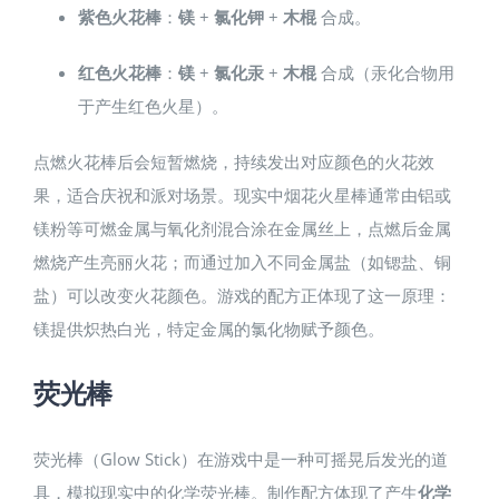
紫色火花棒
：
镁
+
氯化钾
+
木棍
合成。
红色火花棒
：
镁
+
氯化汞
+
木棍
合成（汞化合物用
于产生红色火星）。
点燃火花棒后会短暂燃烧，持续发出对应颜色的火花效
果，适合庆祝和派对场景。现实中烟花火星棒通常由铝或
镁粉等可燃金属与氧化剂混合涂在金属丝上，点燃后金属
燃烧产生亮丽火花；而通过加入不同金属盐（如锶盐、铜
盐）可以改变火花颜色。游戏的配方正体现了这一原理：
镁提供炽热白光，特定金属的氯化物赋予颜色。
荧光棒
荧光棒（Glow Stick）在游戏中是一种可摇晃后发光的道
具，模拟现实中的化学荧光棒。制作配方体现了产生
化学