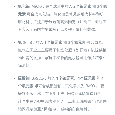
氧化铝
(Al₂O₃)：在合成台中放入
2个铝元素
和
3个氧
元素
可合成氧化铝。氧化铝是常见的耐火材料和研
磨材料，广泛用于制造耐高温陶瓷（如刚玉，即红宝
石和蓝宝石的主要成分）以及作为催化剂载体。
氨
(NH₃)：放入
1个氮元素
和
3个氢元素
可合成氨。
氨气在工业上主要用于制造化肥（如尿素）以提供植
物所需的氮源；家庭中稀释的氨水也可用作清洁剂和
除油剂。
硫酸钡
(BaSO₄)：放入
1个钡元素
、
1个硫元素
和
4
个氧元素
即可合成硫酸钡，其化学式为 BaSO₄。硫
酸钡不溶于水，在医学上被用作X射线肠胃造影剂，
让医生在透视中观察消化道；工业上硫酸钡可作油井
钻探泥浆加重剂和油漆、塑料的白色填料。