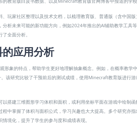
布的教育版白皮书数据​、以及Minecraft教育版官网博客中报道的学
官方资料、玩家社区整理以及技术文档，以梳理教育版、普通版（含中国
演讲，分析未来可能的新功能方向，例如2024年推出的AI辅助教学工
进行了全面分析。
学科的应用分析
版以其直观形象的特点，帮助学生更好地理解抽象概念。例如，在概率教
。该研究比较了干预前后的测试成绩，使用Minecraft教育版进
—学生可以搭建三维图形学习体积和面积，或利用坐标平面在游戏中绘
在这个过程中掌握了体积与面积公式，学习兴趣也大大提高。多个研究
学知识情境化，提升了学生的参与度和成绩表现​。