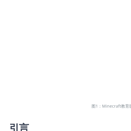
图1：Minecra
引言