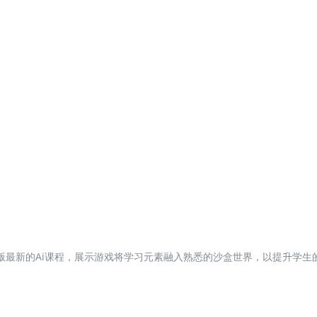
ft教育版最新的Ai课程，展示游戏将学习元素融入熟悉的沙盒世界，以提升学