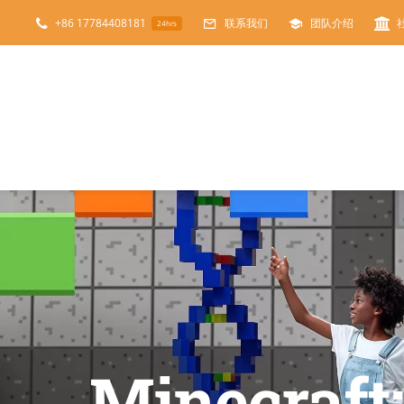
跳
+86 17784408181
联系我们
团队介绍
24hrs
过
内
容
Minecr