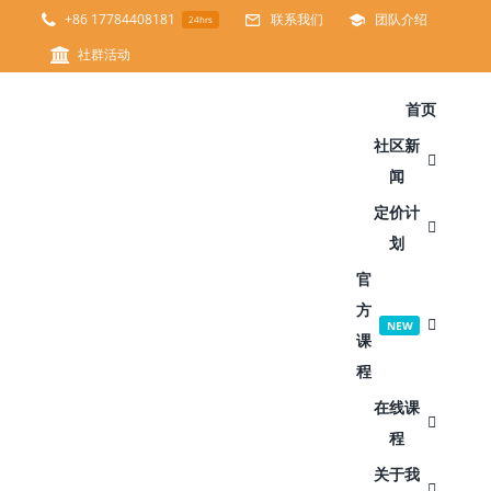
跳
+86 17784408181
联系我们
团队介绍
24hrs
过
社群活动
内
首页
容
社区新
闻
定价计
划
官
方
NEW
课
程
在线课
程
关于我