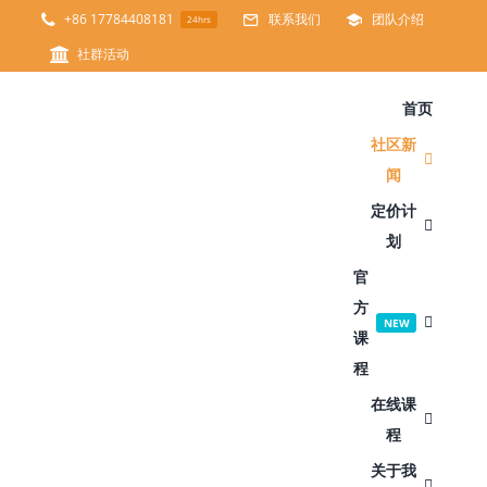
跳
+86 17784408181
联系我们
团队介绍
24hrs
过
社群活动
内
首页
容
社区新
闻
定价计
划
官
方
NEW
课
程
在线课
程
关于我