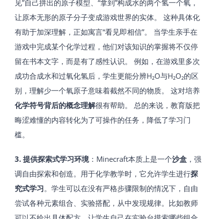
见”自己拼出的原子模型、“拿到”构成水的两个氢一个氧，
让原本无形的原子分子变成游戏世界的实体。 这种具体化
有助于加深理解，正如寓言“看见即相信”。 当学生亲手在
游戏中完成某个化学过程，他们对该知识的掌握将不仅停
留在书本文字，而是有了感性认识。 例如，在游戏里多次
成功合成水和过氧化氢后，学生更能分辨H₂O与H₂O₂的区
别，理解少一个氧原子意味着截然不同的物质。 这对培养
化学符号背后的概念理解
很有帮助。 总的来说，教育版把
晦涩难懂的内容转化为了可操作的任务，降低了学习门
槛。
3. 提供探索式学习环境
：Minecraft本质上是一个
沙盒
，强
调自由探索和创造。用于化学教学时，它允许学生进行
探
究式学习
。学生可以在没有严格步骤限制的情况下，自由
尝试各种元素组合、实验搭配，从中发现规律。比如教师
可以不给出具体配方，让学生自己在实验台摸索哪些组合