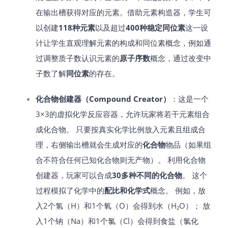
在输出槽获得对应的元素。​借助元素构造器，学生可
以创建
118种元素
以及超过
400种稳定同位素
​这一设
计让学生直观理解元素的构成和同位素概念，例如通
过调整质子数认识元素的
原子序数
概念，通过改变中
子数了解
同位素
的存在。
化合物创建器（Compound Creator）
：这是一个
3×3的虚拟化学反应容器，允许玩家将若干元素组合
成化合物。 只要按真实化学比例放入元素且组成合
理，右侧输出槽就会生成对应的
化合物
物品（如果组
合不符合任何已知化合物则无产物）。 利用化合物
创建器，玩家可以合成
30多种不同的化合物
​。 这个
过程模拟了化学中的
配比和化学式
概念。 例如，放
入2个氢（H）和1个氧（O）会得到水（H₂O）； 放
入1个钠（Na）和1个氯（Cl）会得到食盐（氯化