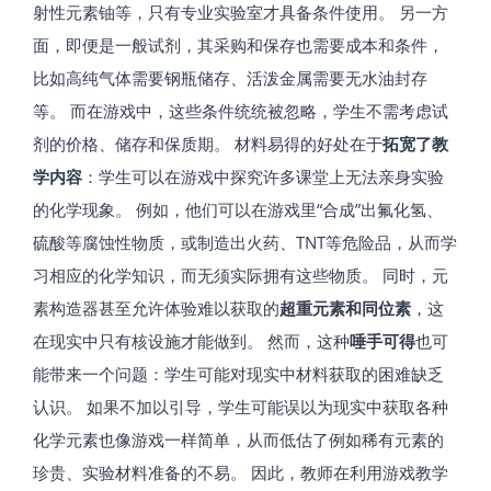
射性元素铀等，只有专业实验室才具备条件使用。 另一方
面，即便是一般试剂，其采购和保存也需要成本和条件，
比如高纯气体需要钢瓶储存、活泼金属需要无水油封存
等。 而在游戏中，这些条件统统被忽略，学生不需考虑试
剂的价格、储存和保质期。 材料易得的好处在于
拓宽了教
学内容
：学生可以在游戏中探究许多课堂上无法亲身实验
的化学现象。 例如，他们可以在游戏里“合成”出氟化氢、
硫酸等腐蚀性物质，或制造出火药、TNT等危险品，从而学
习相应的化学知识，而无须实际拥有这些物质。 同时，元
素构造器甚至允许体验难以获取的
超重元素和同位素
，这
在现实中只有核设施才能做到。 然而，这种
唾手可得
也可
能带来一个问题：学生可能对现实中材料获取的困难缺乏
认识。 如果不加以引导，学生可能误以为现实中获取各种
化学元素也像游戏一样简单，从而低估了例如稀有元素的
珍贵、实验材料准备的不易。 因此，教师在利用游戏教学