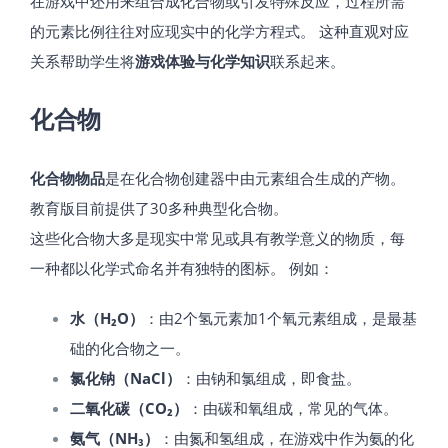
在游戏中还用来组合成化合物或引发特殊反应，过程所需
的元素比例往往对应现实中的化学方程式。 这种直观对应
关系帮助学生将
游戏体验与化学知识
联系起来。
化合物
化合物物品
是在化合物创建器中由元素组合生成的产物。
教育版目前提供了30多种典型化合物​。
这些化合物大多是现实中常见或具有教学意义的物质，每
一种都以化学式命名并有独特的图标。 例如：
水（H₂O）
：由2个氢元素加1个氧元素组成，是最基
础的化合物之一。
氯化钠（NaCl）
：由钠和氯组成，即食盐。
二氧化碳（CO₂）
：由碳和氧组成，常见的气体。
氨气（NH₃）
：由氮和氢组成，在游戏中作为氨的化