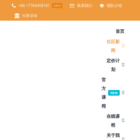
跳
+86 17784408181
联系我们
团队介绍
24hrs
过
社群活动
内
首页
容
社区新
闻
定价计
划
官
方
NEW
课
程
在线课
程
关于我