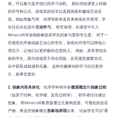
戏，可以极大提升他们的学习动机​。 相比传统课堂上枯燥
的符号和公式，游戏里的化学以直观画面和趣味互动呈
现，例如用氦气球、冰弹等新奇道具来体现化学原理，学
生往往乐在其中
主动学习
。 研究表明，在课堂中引入
Minecraft等游戏能够提高学生的参与度和专注度​。 对于一
些感觉化学难或缺乏信心的学生，游戏化环境可以降低心
理压力，让他们以更积极的态度投入。 例如，原本害怕实
验的学生，因为游戏里不存在风险，反而愿意频繁尝试，
从中获取成就感和乐趣。 这种兴趣驱动的学习往往更持
久，效果也更好。
2. 抽象内容具体化
：化学学科有许多
微观概念
和
抽象过程
（如原子结构、化学键、反应过程等），初学者往往难以
想象。 而Minecraft教育版通过元素构造器、可视化的反应
产物，将这些抽象概念
形象地表现
出来。 比如学生可以“看