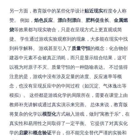
另一方面，教育版中的某些化学设计
贴近现实
程度令人称
赞。 例如，
焰色反应
、
漂白剂漂白
、
肥料促生长
、
金属燃
烧
等效果都与现实吻合，只是在呈现方式上更直观或简
捷。 学生通过游戏实验观察到的现象，大多能在现实中找
到科学解释。 游戏甚至引入了
质量守恒
的概念：化合物创
建器中元素不会被真正消耗，而只是显示组合结果，这可
以视为对原子不灭、质量守恒的一种隐喻表达​。 不过值得
注意的是，游戏中没有涉及定量的浓度、反应速率等概
念，也没有呈现反应中的中间过程（如沉淀、气体逸出等
模拟）。 这些都是游戏化学的局限所在，需要在课堂上由
教师补充讲解或通过真实演示来完善。 总体来说，教育版
将复杂的化学以
模型化
方式融入游戏，做到“寓教于乐”，在
真实性和易用性之间取得了一定平衡。 它提供了对真实化
学的
启蒙
和
概念验证
平台，但不能完全替代严谨的实验和