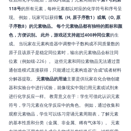
118号
的所有元素，每种元素都以对应的化学符号和序号呈
现​。 例如，玩家可以获得
氢（H, 原子序数1）或氧（O, 原
子序数8）的元素物品。 每个元素物品都有独特的图标和颜
色，方便识别。 此外，游戏还支持超过400种同位素
的生
成​。 当玩家在元素构造器中调整中子数构成不同质量数的
原子且该原子是稳定同位素时，输出的元素物品会标注同
位素（例如镭-226）。 这些元素和同位素物品无法通过普
通创造模式直接获得，只能通过元素构造器“合成”或者材料
分解器提取。
元素物品的用途
主要是供玩家在化合物创建
器和实验台中进行试验，就像现实中我们用元素或试剂来
进行化学反应一样。 教育意义在于：学生可借此认识元素
符号，学习元素在化学反应中的角色。 例如，通过收集和
观察元素物品，学生可以练习背诵元素周期表，了解元素
的基本性质和分类（金属、非金属、稀有气体等）。 元素