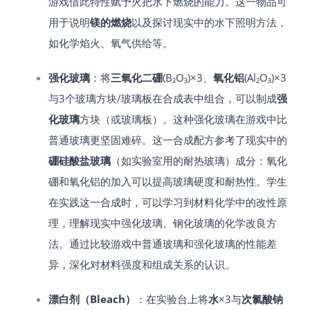
游戏借此特性赋予火把水下燃烧的能力。这一物品可
用于说明
镁的燃烧
以及探讨现实中的水下照明方法，
如化学焰火、氧气供给等。
强化玻璃
：将
三氧化二硼
(B₂O₃)×3、
氧化铝
(Al₂O₃)×3
与3个玻璃方块/玻璃板在合成表中组合，可以制成
强
化玻璃
方块（或玻璃板）​。这种强化玻璃在游戏中比
普通玻璃更坚固难碎​。这一合成配方参考了现实中的
硼硅酸盐玻璃
（如实验室用的耐热玻璃）成分：氧化
硼和氧化铝的加入可以提高玻璃硬度和耐热性。学生
在实践这一合成时，可以学习到材料化学中的改性原
理，理解现实中强化玻璃、钢化玻璃的化学改良方
法。通过比较游戏中普通玻璃和强化玻璃的性能差
异，深化对材料强度和组成关系的认识。
漂白剂（Bleach）
：在实验台上将
水
×3与
次氯酸钠