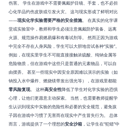
伤害。 学生在游戏中不需要佩戴护目镜、手套，也不必担
心化学品灼伤皮肤或引发火灾。 这与现实形成了鲜明对比
——
现实化学实验需要严格的安全措施
。 在真实的化学课
堂或实验室中，教师和学生必须注意佩戴防护装备、远离
火源、规范操作易燃易爆和有毒试剂等。 然而正因为游戏
中完全不存在人身风险，学生可以大胆地尝试各种“实验”。
例如，在现实里学生不可能直接接触浓硫酸、纯钠金属等
危险物质，但在游戏中这些只是普通的元素物品，可以自
由摆弄。 甚至一些现实中因安全原因难以演示的实验（如
钠投入水中爆炸、燃烧镁带发出强光等），在游戏里都能
零风险复现
。 这种
高安全性
降低了学生对化学实验的恐惧
心理，让他们更愿意主动探索​。 当然，也需要教师提醒学
生认识到现实中实验的危险性和必要的安全规范，避免孩
子因在游戏中习惯了无害而在现实中产生冒失行为。 总体
而言，游戏提供了一个理想的
安全沙箱
，让学生在“犯错”中