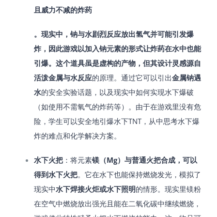
且威力不减的炸药​
。现实中，钠与水剧烈反应放出氢气并可能引发爆
炸，因此游戏以加入钠元素的形式让炸药在水中也能
引爆。这个道具虽是虚构的产物，但其设计灵感源自
活泼金属与水反应
的原理。通过它可以引出
金属钠遇
水
的安全实验话题，以及现实中如何实现水下爆破
（如使用不需氧气的炸药等）。由于在游戏里没有危
险，学生可以安全地引爆水下TNT，从中思考水下爆
炸的难点和化学解决方案。
水下火把
：将元素
镁（Mg）与普通火把合成，可以
得到水下火把
​。它在水下也能保持燃烧发光，模拟了
现实中
水下焊接火炬或水下照明
的情形。现实里镁粉
在空气中燃烧放出强光且能在二氧化碳中继续燃烧，