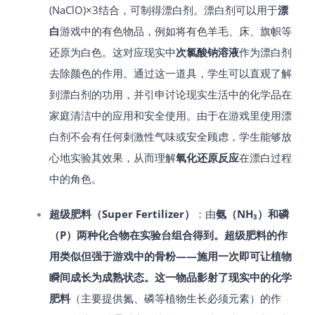
(NaClO)×3结合，可制得漂白剂​。漂白剂可以用于
漂
白
游戏中的有色物品，例如将有色羊毛、床、旗帜等
还原为白色​。这对应现实中
次氯酸钠溶液
作为漂白剂
去除颜色的作用。通过这一道具，学生可以直观了解
到漂白剂的功用，并引申讨论现实生活中的化学品在
家庭清洁中的应用和安全使用。由于在游戏里使用漂
白剂不会有任何刺激性气味或安全顾虑，学生能够放
心地实验其效果，从而理解
氧化还原反应
在漂白过程
中的角色。
超级肥料（Super Fertilizer）
：由
氨（NH₃）和磷
（P）两种化合物在实验台组合得到​。超级肥料的作
用类似但强于游戏中的骨粉——施用一次即可让植物
瞬间成长为成熟状态​。这一物品影射了现实中的化学
肥料
（主要提供氮、磷等植物生长必须元素）的作