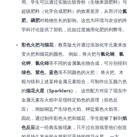
用。学生可以通过实验比较骨粉（生物来源肥料）与
超级肥料（化学合成肥料）的效果差异，从而讨论
氮
肥、磷肥
对植物生长的影响。这也为环境与农业的跨
学科讨论提供了契机，比如过度施用化肥的利弊等。
彩色火把与烟花
：教育版允许通过添加化学元素来改
变火把和烟花的颜色。 例如，将火把与
氯化铜
、
氯
化钾
、
氯化铈
等不同的金属氯化物合成，可分别得到
绿色、紫色、蓝色
等不同颜色的火把​； 将火把、木
棍与镁和上述某种金属元素组合，可制作出五颜六色
的
烟花火星（Sparklers）
​。 这些配方对应了现实中
金属元素在火焰中呈现特定焰色的原理（焰色反
应），例如铜盐产生绿色火焰、钾盐紫色火焰等。
因此，通过制作彩色火把和烟花，学生能够了解到
焰
色反应
这一经典实验现象，只不过在游戏里他们创造
的是持久发光的火把和可手持的烟花火星。 一方