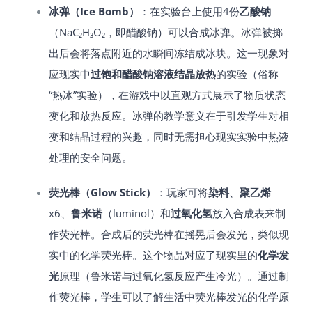
冰弹（Ice Bomb）
：在实验台上使用4份
乙酸钠
（NaC₂H₃O₂，即醋酸钠）可以合成冰弹​。冰弹被掷
出后会将落点附近的水瞬间冻结成冰块​。这一现象对
应现实中
过饱和醋酸钠溶液结晶放热
的实验（俗称
“热冰”实验），在游戏中以直观方式展示了物质状态
变化和放热反应。冰弹的教学意义在于引发学生对相
变和结晶过程的兴趣，同时无需担心现实实验中热液
处理的安全问题。
荧光棒（Glow Stick）
：玩家可将
染料
、
聚乙烯
x6、
鲁米诺
（luminol）和
过氧化氢
放入合成表来制
作荧光棒​。合成后的荧光棒在摇晃后会发光，类似现
实中的化学荧光棒​。这个物品对应了现实里的
化学发
光
原理（鲁米诺与过氧化氢反应产生冷光）。通过制
作荧光棒，学生可以了解生活中荧光棒发光的化学原