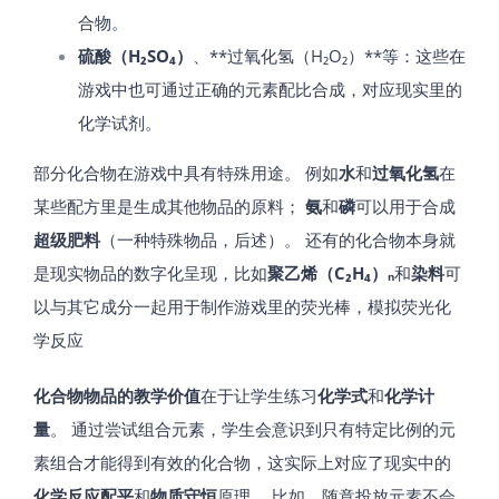
合物。
硫酸（H₂SO₄）
、**过氧化氢（H₂O₂）**等：这些在
游戏中也可通过正确的元素配比合成，对应现实里的
化学试剂。
部分化合物在游戏中具有特殊用途。 例如
水
和
过氧化氢
在
某些配方里是生成其他物品的原料；
氨
和
磷
可以用于合成
超级肥料
（一种特殊物品，后述）​。 还有的化合物本身就
是现实物品的数字化呈现，比如
聚乙烯（C₂H₄）ₙ
和
染料
可
以与其它成分一起用于制作游戏里的荧光棒，模拟荧光化
学反应​
化合物物品的教学价值
在于让学生练习
化学式
和
化学计
量
。 通过尝试组合元素，学生会意识到只有特定比例的元
素组合才能得到有效的化合物，这实际上对应了现实中的
化学反应配平
和
物质守恒
原理。 比如，随意投放元素不会