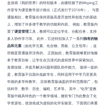
盒游戏《我的世界》的特别版本，由微软旗下的Mojang工
作室专为课堂教学设计推出（正式发行于2016年）​
。 与普
通版相比，教育版在保持原版高度开放性和创造力的基础
上，增加了许多便于教学的功能和内容。 例如，教育版内
置了
课堂管理
工具，教师可以定位学生、分配任务，支持
多人协作学习等。 此外，它还特别加入了一系列
独有的物
品和元素
（如化学元素、化合物、黑板、公文包等），这
些都是普通版所没有的​。 正因如此，教育版能够更好地服
务于教育目标，让学生在沉浸式的虚拟世界中探索知识、
发展技能，并提升解决问题和团队协作能力​。 值得一提的
是，教育版不仅面向低龄学生，同样适用于中学乃至更高
年级的多学科教学​。 目前教育版涵盖的学科范围很广，包
括科学、数学、历史、编程、艺术等​
。 其中，“化学”是教
育版中颇具特色的一个教学领域，微软专门为此整合了化
学资源包，使游戏成为虚拟的化学实验室。 下面我们将重