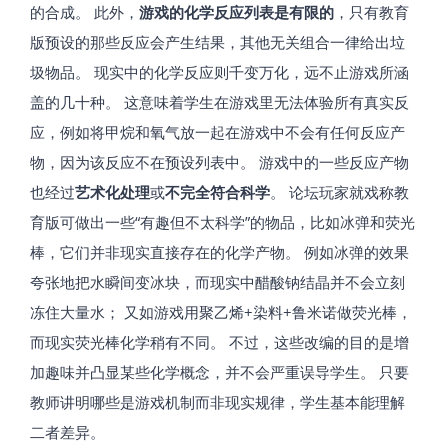
的合成。 此外，
游戏的化学反应列表是有限的
，只有教育
版预设的那些反应会产生结果，其他无关组合一律给出垃
圾物品。 现实中的化学反应则千变万化，远不止游戏所涵
盖的几十种。 这意味着学生在游戏里无法体验所有真实反
应，例如将甲烷和氧气放一起在游戏中不会有任何反应产
物，因为该反应不在预设列表中。 游戏中的一些反应产物
也经过
艺术化处理
或
不完全符合科学
。 论坛玩家就戏称教
育版可做出一些“有趣但不太科学”的物品，比如冰弹和荧光
棒，它们并非现实直接存在的化学产物​。 例如冰弹的效果
夸张地把水瞬间变冰块，而现实中醋酸钠结晶并不会立刻
冻住大量水； 又如游戏用聚乙烯+染料+鲁米诺做荧光棒，
而现实荧光棒化学稍有不同。 不过，这些改编的目的是增
加趣味并凸显某些化学概念，并不会严重误导学生。 只要
教师讲明哪些是游戏机制而非现实规律，学生基本能理解
二者差异。