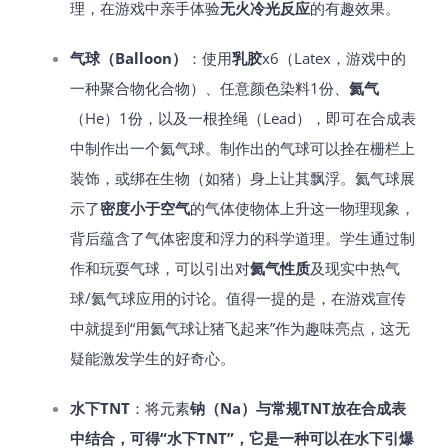
理，在游戏中亲手体验
无火冷光反应
的有趣效果。
气球（Balloon）
：使用
乳胶
x6（Latex，游戏中的
一种聚合物化合物）、任意颜色染料1份、
氦气
（He）1份，以及一根拴绳（Lead），即可在合成表
中制作出一个氦气球​。制作出的气球可以拴在栅栏上
装饰，或绑在生物（如猪）身上让其飘浮​。氦气球展
示了
密度小于空气
的气体使物体上升这一物理现象，
背后蕴含了气体密度和浮力的科学道理。学生通过制
作和玩耍气球，可以引出对
氦气性质
及现实中热气
球/氦气球应用的讨论。值得一提的是，在游戏宣传
中就提到“用氦气球让猪飞起来”作为趣味亮点，这无
疑能激发学生的好奇心。
水下TNT
：将元素
钠（Na）与常规TNT放在合成表
中结合，可得“水下TNT”，它是一种可以在水下引爆