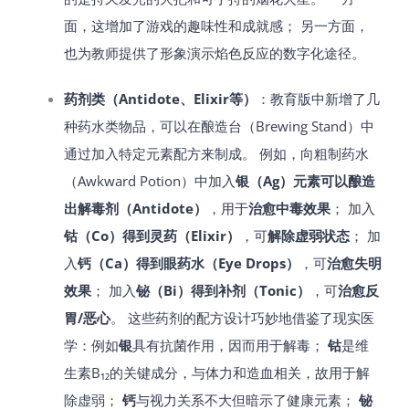
面，这增加了游戏的趣味性和成就感； 另一方面，
也为教师提供了形象演示焰色反应的数字化途径。
药剂类（Antidote、Elixir等）
：教育版中新增了几
种药水类物品，可以在酿造台（Brewing Stand）中
通过加入特定元素配方来制成。 例如，向粗制药水
（Awkward Potion）中加入
银（Ag）元素可以酿造
出解毒剂（Antidote）
，用于
治愈中毒效果
​； 加入
钴（Co）得到灵药（Elixir）
，可
解除虚弱状态
​； 加
入
钙（Ca）得到眼药水（Eye Drops）
，可
治愈失明
效果
​； 加入
铋（Bi）得到补剂（Tonic）
，可
治愈反
胃/恶心
。 这些药剂的配方设计巧妙地借鉴了现实医
学：例如
银
具有抗菌作用，因而用于解毒；
钴
是维
生素B₁₂的关键成分，与体力和造血相关，故用于解
除虚弱；
钙
与视力关系不大但暗示了健康元素；
铋