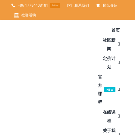
跳
+86 17784408181
联系我们
团队介绍
24hrs
过
社群活动
内
首页
容
社区新
闻
定价计
划
官
方
NEW
课
程
在线课
程
关于我